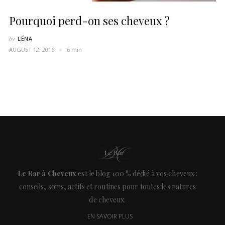
Pourquoi perd-on ses cheveux ?
by
LÉNA
AUGUST 12, 2016
6 min
Le Bar à Cheveux
est le blog 100 % dédié à vos cheveux :
conseils, soins, actifs et routines pour toutes les natures
de cheveux.
EN SAVOIR PLUS