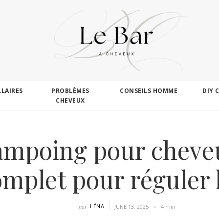
LLAIRES
PROBLÈMES
CONSEILS HOMME
DIY 
CHEVEUX
ampoing pour cheveu
mplet pour réguler
par
LÉNA
JUNE 13, 2025
4 min