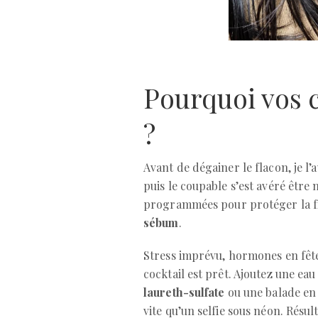
Pourquoi vos c
?
Avant de dégainer le flacon, je l’
puis le coupable s’est avéré être
programmées pour protéger la fi
sébum
.
Stress imprévu, hormones en fête,
cocktail est prêt. Ajoutez une e
laureth-sulfate
ou une balade en 
vite qu’un selfie sous néon. Résul