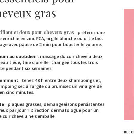
heveux gras
fiant et doux pour cheveux gras
: préférez une
enrichie en zinc PCA, argile blanche ou ortie bio,
vage avec pause de 2 min pour booster le volume.
bum au quotidien
: massage du cuir chevelu deux
eau tiède, taie d’oreiller changée tous les trois
ate pendant six semaines.
igemment
: tenez 48 h entre deux shampoings et,
mpoing sec à l’argile ou brumisez un vinaigre de
r en cinq minutes.
rte
: plaques grasses, démangeaisons persistantes
eux par jour ? Direction dermatologue pour un
 cuir chevelu ne s’emballe.
RECO