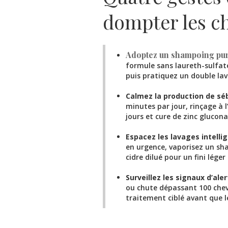
dompter les c
Adoptez un shampoing puri
formule sans laureth-sulfate 
puis pratiquez un double la
Calmez la production de sé
minutes par jour, rinçage à l’
jours et cure de zinc glucon
Espacez les lavages intell
en urgence, vaporisez un sha
cidre dilué pour un fini lége
Surveillez les signaux d’ale
ou chute dépassant 100 chev
traitement ciblé avant que le