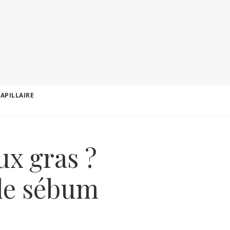
CAPILLAIRE
x gras ?
 le sébum