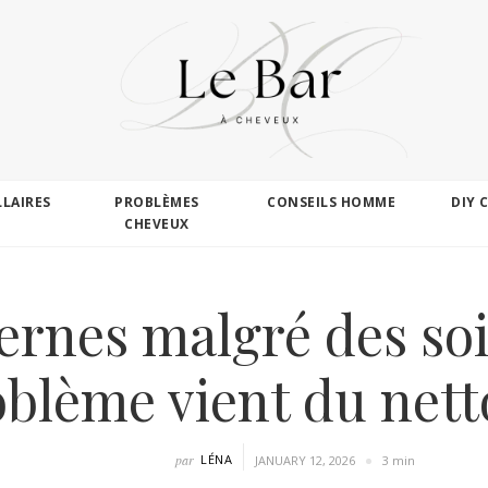
LLAIRES
PROBLÈMES
CONSEILS HOMME
DIY 
CHEVEUX
ernes malgré des soi
oblème vient du net
par
LÉNA
JANUARY 12, 2026
3 min