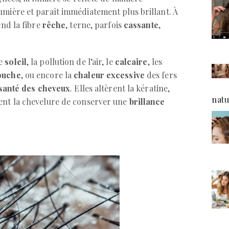
umière et paraît immédiatement plus brillant. À
end la fibre
rêche
, terne, parfois
cassante
,
le
soleil
, la pollution de l’air, le
calcaire
, les
ouche
, ou encore la
chaleur excessive
des fers
santé des cheveux
. Elles altèrent la kératine,
natu
ent la chevelure de conserver une
brillance