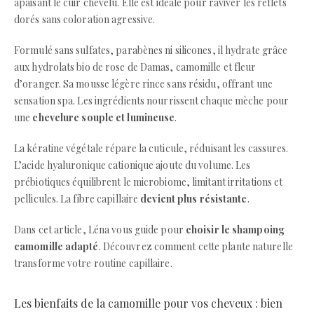
apaisant le cuir chevelu. Elle est idéale pour raviver les reflets
dorés sans coloration agressive.
Formulé sans sulfates, parabènes ni silicones, il hydrate grâce
aux hydrolats bio de rose de Damas, camomille et fleur
d’oranger. Sa mousse légère rince sans résidu, offrant une
sensation spa. Les ingrédients nourrissent chaque mèche pour
une
chevelure souple et lumineuse
.
La kératine végétale répare la cuticule, réduisant les cassures.
L’acide hyaluronique cationique ajoute du volume. Les
prébiotiques équilibrent le microbiome, limitant irritations et
pellicules. La fibre capillaire
devient plus résistante
.
Dans cet article, Léna vous guide pour
choisir le shampoing
camomille adapté
. Découvrez comment cette plante naturelle
transforme votre routine capillaire.
Les bienfaits de la camomille pour vos cheveux : bien