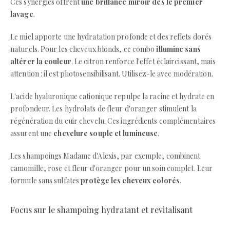
Ces synergies offrent
une brillance miroir dès le premier
lavage
.
Le miel apporte une hydratation profonde et des reflets dorés
naturels. Pour les cheveux blonds, ce combo
illumine sans
altérer la couleur
. Le citron renforce l'effet éclaircissant, mais
attention : il est photosensibilisant. Utilisez-le avec modération.
L'acide hyaluronique cationique repulpe la racine et hydrate en
profondeur. Les hydrolats de fleur d'oranger stimulent la
régénération du cuir chevelu. Ces ingrédients complémentaires
assurent une
chevelure souple et lumineuse
.
Les shampoings Madame d'Alexis, par exemple, combinent
camomille, rose et fleur d'oranger pour un soin complet. Leur
formule sans sulfates
protège les cheveux colorés
.
Focus sur le shampoing hydratant et revitalisant