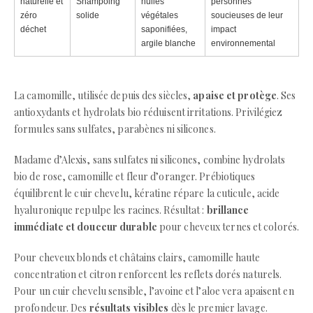
naturelle et
Shampoing
huiles
personnes
zéro
solide
végétales
soucieuses de leur
déchet
saponifiées,
impact
argile blanche
environnemental
La camomille, utilisée depuis des siècles,
apaise et protège
. Ses
antioxydants et hydrolats bio réduisent irritations. Privilégiez
formules sans sulfates, parabènes ni silicones.
Madame d’Alexis, sans sulfates ni silicones, combine hydrolats
bio de rose, camomille et fleur d’oranger. Prébiotiques
équilibrent le cuir chevelu, kératine répare la cuticule, acide
hyaluronique repulpe les racines. Résultat :
brillance
immédiate et douceur durable
pour cheveux ternes et colorés.
Pour cheveux blonds et châtains clairs, camomille haute
concentration et citron renforcent les reflets dorés naturels.
Pour un cuir chevelu sensible, l’avoine et l’aloe vera apaisent en
profondeur. Des
résultats visibles
dès le premier lavage.