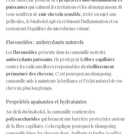
puissantes
qui calment les irritations et les démangeaisons. Si
vous souffrez de
cuir chevelu sensible
, irrité ou sujet aux
pellicules, le bisabolol agit en réduisant l'inflammation et en
restaurant l'équilibre du microbiome cutané.
Flavonoïdes : antioxydants naturels
Les
flavonoïdes
présents dans la camomille sont des
antioxydants puissants
. Ils protègent la
fibre capillaire
contre les radicaux libres responsables du
vieillissement
prématuré des cheveux
. C'est pourquoi un shampoing
camomille aide à maintenir la brillance et l'éclat naturel de vos
cheveux plus longtemps.
Propriétés apaisantes et hydratantes
Au-delà du bisabolol, la camomille contient des
polysaccharides
qui forment une barrière protectrice autour
de la fibre capillaire. Cela explique pourquoi le shampoing
camomille laisse les cheveux doux, brillants et faciles à coiffer.