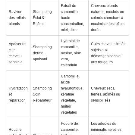
Extrait de
Cheveux blonds
Raviver
Shampoing
camomille
naturels, méchés ou
des reflets
Éclat &
haute
colorés cherchant à
blonds
Reflets
concentration,
maximiser les reflets
miel, citron
dorés
Hydrolat de
Apaiser un
Cuirs chevelus irrités,
Shampoing
camomille,
cuir
sujets aux
dermo-
avoine, aloe
chevelu
démangeaisons ou
apaisant
vera,
sensible
aux rougeurs
calendula
Camomille,
acide
Hydratation
Shampoing
hyaluronique,
Cheveux secs,
et
Soin
kératine
ternes, abîmés ou
réparation
Réparateur
végétale,
sensibilisés
huiles
végétales
Poudre de
Les adeptes du
Routine
camomille,
minimalisme et les