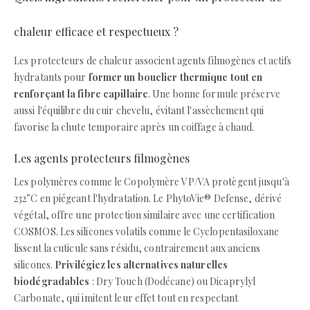
chaleur efficace et respectueux ?
Les protecteurs de chaleur associent agents filmogènes et actifs
hydratants pour
former un bouclier thermique tout en
renforçant la fibre capillaire
. Une bonne formule préserve
aussi l'équilibre du cuir chevelu, évitant l'assèchement qui
favorise la chute temporaire après un coiffage à chaud.
Les agents protecteurs filmogènes
Les polymères comme le Copolymère VP/VA protègent jusqu'à
232°C en piégeant l'hydratation. Le PhytoVie® Defense, dérivé
végétal, offre une protection similaire avec une certification
COSMOS. Les silicones volatils comme le Cyclopentasiloxane
lissent la cuticule sans résidu, contrairement aux anciens
silicones.
Privilégiez les alternatives naturelles
biodégradables
: Dry Touch (Dodécane) ou Dicaprylyl
Carbonate, qui imitent leur effet tout en respectant