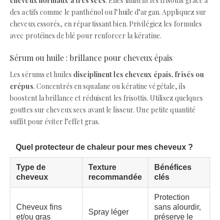
cheveux normaux à très secs
. Elles limitent les frisottis grâce à
des actifs comme le panthénol ou l’huile d’argan. Appliquez sur
cheveux essorés, en répartissant bien. Privilégiez les formules
avec protéines de blé pour renforcer la kératine.
Sérum ou huile : brillance pour cheveux épais
Les sérums et huiles
disciplinent les cheveux épais, frisés ou
crépus
. Concentrés en squalane ou kératine végétale, ils
boostent la brillance et réduisent les frisottis. Utilisez quelques
gouttes sur cheveux secs avant le lisseur. Une petite quantité
suffit pour éviter l’effet gras.
Quel protecteur de chaleur pour mes cheveux ?
Type de
Texture
Bénéfices
cheveux
recommandée
clés
Protection
Cheveux fins
sans alourdir,
Spray léger
et/ou gras
préserve le