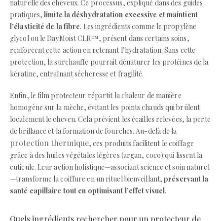
naturelle des cheveux. Ce processus, expliqué dans des guides
pratiques,
limite la déshydratation excessive et maintient
l’élasticité de la fibre
. Les ingrédients comme le propylène
glycol ou le DayMoist CLR™, présent dans certains soins,
renforcent cette action en retenant l’hydratation. Sans cette
protection, la surchauffe pourrait dénaturer les protéines de la
kératine, entraînant sécheresse et fragilité.
Enfin, le film protecteur répartit la chaleur de manière
homogène sur la mèche, évitant les points chauds qui brûlent
localement le cheveu. Cela prévient les écailles relevées, la perte
de brillance et la formation de fourches. Au-delà de la
protection thermique
, ces produits facilitent le coiffage
grâce à des huiles végétales légères (argan, coco) qui lissent la
cuticule. Leur action holistique—associant science et soin naturel
—transforme la coiffure en un rituel bienveillant,
préservant la
santé capillaire tout en optimisant l’effet visuel
.
Quels ingrédients rechercher pour un protecteur de