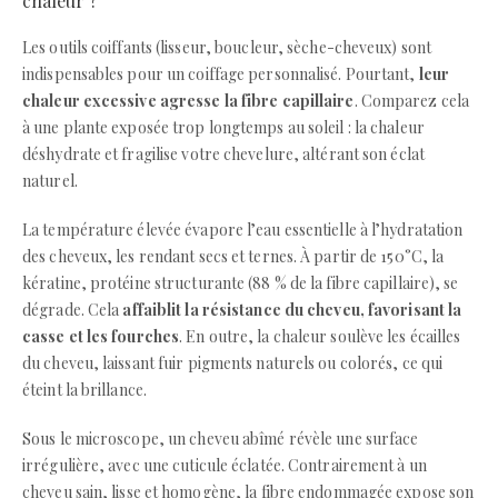
chaleur ?
Les outils coiffants (lisseur, boucleur, sèche-cheveux) sont
indispensables pour un coiffage personnalisé. Pourtant,
leur
chaleur excessive agresse la fibre capillaire
. Comparez cela
à une plante exposée trop longtemps au soleil : la chaleur
déshydrate et fragilise votre chevelure, altérant son éclat
naturel.
La température élevée évapore l’eau essentielle à l’hydratation
des cheveux, les rendant secs et ternes. À partir de 150°C, la
kératine, protéine structurante (88 % de la fibre capillaire), se
dégrade. Cela
affaiblit la résistance du cheveu, favorisant la
casse et les fourches
. En outre, la chaleur soulève les écailles
du cheveu, laissant fuir pigments naturels ou colorés, ce qui
éteint la brillance.
Sous le microscope, un cheveu abîmé révèle une surface
irrégulière, avec une cuticule éclatée. Contrairement à un
cheveu sain, lisse et homogène, la fibre endommagée expose son