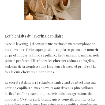
Les bienfaits du layering capillaire
Avec le layering, j’ai constaté une véritable métamorphose de
ma chevelure. Cette superposition capillaire permet de
nourrir
en profondeur la fibre capillaire
, là où un simple masque isolé
peine à pénétrer. Elle répare les
cheveux abîmés
et fragiles,
redonne de la souplesse aux longueurs ternes, et protège à la
fois le
cuir chevelu
et les
pointes
.
Le secret est dans la régularité. En intégrant ce rituel dans ma
routine capillaire
, mes cheveux sont devenus plus brillants,
faciles à coiffer et surtout plus résistants aux agressions du
quotidien. C’est un geste beauté que je conseille à toutes celles
qui veulent transformer leur crinière sans artifice, simplement