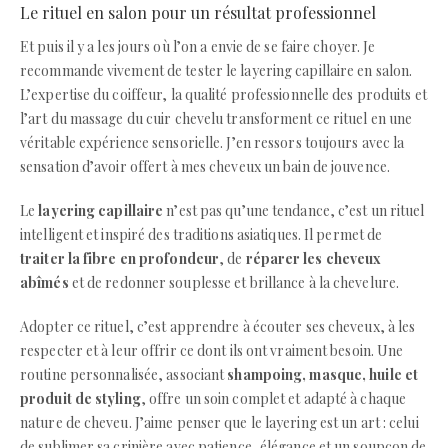
Le rituel en salon pour un résultat professionnel
Et puis il y a les jours où l’on a envie de se faire choyer. Je
recommande vivement de tester le layering capillaire en salon.
L’expertise du coiffeur, la qualité professionnelle des produits et
l’art du massage du cuir chevelu transforment ce rituel en une
véritable expérience sensorielle. J’en ressors toujours avec la
sensation d’avoir offert à mes cheveux un bain de jouvence.
Le
layering capillaire
n’est pas qu’une tendance, c’est un rituel
intelligent et inspiré des traditions asiatiques. Il permet de
traiter la fibre en profondeur
, de
réparer les cheveux
abîmés
et de redonner souplesse et brillance à la chevelure.
Adopter ce rituel, c’est apprendre à écouter ses cheveux, à les
respecter et à leur offrir ce dont ils ont vraiment besoin. Une
routine personnalisée, associant
shampoing, masque, huile et
produit de styling
, offre un soin complet et adapté à chaque
nature de cheveu. J’aime penser que le layering est un art : celui
de sublimer sa crinière avec patience, élégance et un soupçon de