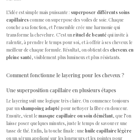
L’idée est simple mais puissante :
superposer différents soins
capillaires
comme on superpose des voiles de soie. Chaque
couche a sa fonction, et l’ensemble crée une harmonie qui
transforme la chevelure. C’est un
rituel de beauté
qui invite à
ralentir, à prendre le temps pour soi, et à offrir à ses cheveux le
meilleur de chaque formule. Résultat, on obtient des
cheveux en
pleine santé
, visiblement plus lumineux et plus résistants.
Comment fonctionne le layering pour les cheveux ?
Une superposition capillaire en plusieurs étapes
Le layering suit une logique très claire. On commence toujours
par un
shampoing adapté
pour nettoyer la fibre en douceur.
Ensuite, vient le
masque capillaire ou soin démêlant
, que l’on
laisse poser quelques minutes, juste le temps de savourer une
tasse de thé. Enfin, la touche finale : une
huile capillaire légère
ou un sérum appliqué sur les longueurs et les pointes pour