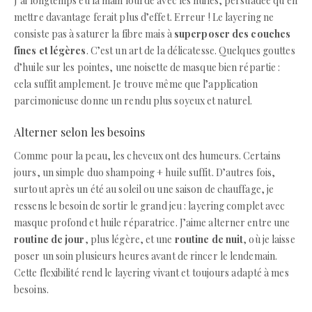
J’ai longtemps eu la main lourde avec les huiles, persuadée qu’en
mettre davantage ferait plus d’effet. Erreur ! Le layering ne
consiste pas à saturer la fibre mais à
superposer des couches
fines et légères
. C’est un art de la délicatesse. Quelques gouttes
d’huile sur les pointes, une noisette de masque bien répartie :
cela suffit amplement. Je trouve même que l’application
parcimonieuse donne un rendu plus soyeux et naturel.
Alterner selon les besoins
Comme pour la peau, les cheveux ont des humeurs. Certains
jours, un simple duo shampoing + huile suffit. D’autres fois,
surtout après un été au soleil ou une saison de chauffage, je
ressens le besoin de sortir le grand jeu : layering complet avec
masque profond et huile réparatrice. J’aime alterner entre une
routine de jour
, plus légère, et une
routine de nuit
, où je laisse
poser un soin plusieurs heures avant de rincer le lendemain.
Cette flexibilité rend le layering vivant et toujours adapté à mes
besoins.